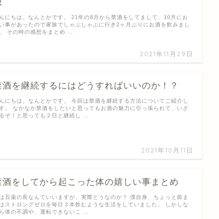
想
んにちは。なんとかです。 21年の8月から禁酒をしてまして、10月にお
い事があったので家族でしゃぶしゃぶに行き2ヶ月ぶりにお酒を飲みまし
。 その時の感想をまとめ …
2021年11月29日
禁酒を継続するにはどうすればいいのか！？
んにちは。なんとかです。 今回は禁酒を継続する方法についてご紹介し
す。 なかなか禁酒をしたいと思ってもお酒の魅力に引っ張られて、いざ
るぞ！と思っても２日と継続し …
2021年10月11日
禁酒をしてから起こった体の嬉しい事まとめ
は百薬の長なんていいますが、実際どうなのか？ 僕自身、ちょっと前ま
はストロングゼロを毎日３本飲むような生活をしていました。 しかしな
ら体の不調や、運転できないこ …