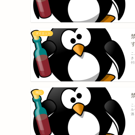
ダイエット
こ
き
付
雑記
こ
ル
酒