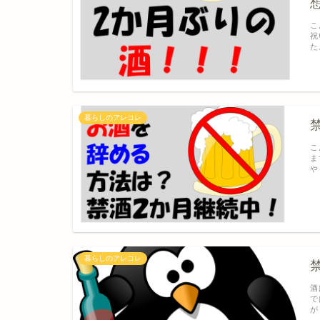
こ
祝
た
暮らしのアレコレ
こ
ま
や
暮らしのアレコレ
酒
で
が