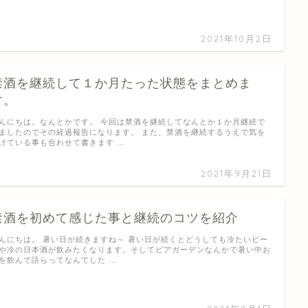
2021年10月2日
禁酒を継続して１か月たった状態をまとめま
す。
んにちは。なんとかです。 今回は禁酒を継続してなんとか１か月継続で
ましたのでその経過報告になります。 また、禁酒を継続するうえで気を
けている事も合わせて書きます …
2021年9月21日
禁酒を初めて感じた事と継続のコツを紹介
んにちは。 暑い日が続きますね～ 暑い日が続くとどうしても冷たいビー
や冷の日本酒が飲みたくなります。そしてビアガーデンなんかで暑い中お
を飲んで語らってなんてした …