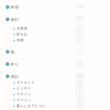
料理
14
旅行
27
北海道
8
富士山
1
沖縄
1
株
2
釣り
15
雑記
153
ダイエット
17
ビジネス
7
マラソン
7
ラーメン
37
暮らしのアレコレ
47