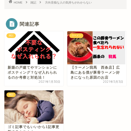
HOME
雑記
方向音痴な人の気持ちがわからない
関連記事
雑記
ラーメン
新築の戸建てやマンションに
【ラーメン我馬 西条店】広
ポスティング？なぜ入れられ
島にある僕が豚骨ラーメン好
るのか考察と対処法！
きになった原因のお店
2021年1月30日
2021年5月3日
雑記
ゴミ記事でもいいから1記事更