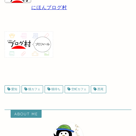
にほんブログ村
愛知
猫カフェ
猫待ち
空町カフェ
西尾
ABOUT ME