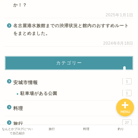
か！？
2025年1月1日
なんとかブログについて
自己紹介
名古屋港水族館までの渋滞状況と館内のおすすめルート
をまとめました。
旅行
2024年8月18日
料理
カテゴリー
釣り
1
安城市情報
駐車場がある公園
1
14
料理
MENU
27
旅行
なんとかブログについ
旅行
料理
釣り
て自己紹介
北海道
8