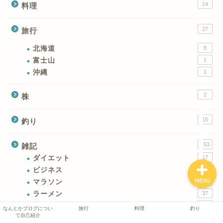
14
料理
なんとかブログについて
27
旅行
自己紹介
北海道
8
富士山
1
旅行
沖縄
1
料理
2
株
15
釣り
釣り
153
雑記
ダイエット
17
ビジネス
7
MENU
マラソン
7
ラーメン
37
暮らしのアレコレ
47
なんとかブログについ
旅行
料理
釣り
て自己紹介