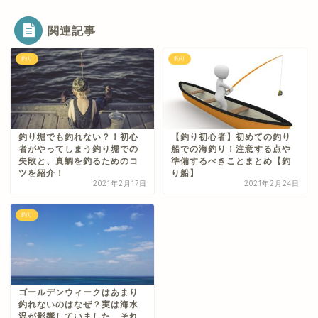
関連記事
釣り
釣り
釣り堀でも釣れない？！初心
【釣り初心者】初めての釣り
者がやってしまう釣り堀での
船での海釣り！注意する点や
失敗と、真鯛を釣るためのコ
準備するべきことまとめ【釣
ツを紹介！
り船】
2021年2月17日
2021年2月24日
釣り
ゴールデンウィークはあまり
釣れないのはなぜ？実は海水
温が影響していました。それ