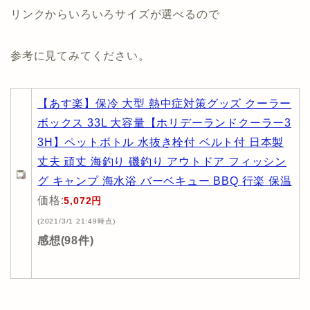
リンクからいろいろサイズが選べるので
参考に見てみてください。
【あす楽】保冷 大型 熱中症対策グッズ クーラー
ボックス 33L 大容量【ホリデーランドクーラー3
3H】ペットボトル 水抜き栓付 ベルト付 日本製
丈夫 頑丈 海釣り 磯釣り アウトドア フィッシン
グ キャンプ 海水浴 バーベキュー BBQ 行楽 保温
価格:
5,072円
(2021/3/1 21:49時点)
感想(98件)