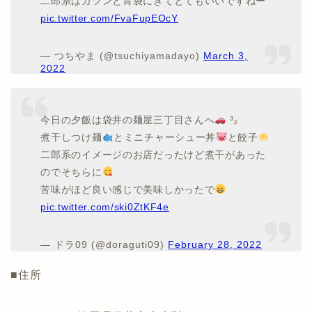
二郎系はガツンと胃袋にきてとてもいいですねー
pic.twitter.com/FvaFupEOcY
— つちやま (@tsuchiyamadayo)
March 3,
2022
今日の夕飯は袋井の麺屋三丁目さんへ
³₃
煮干しつけ麺
とミニチャーシュー丼
と餃子
二郎系のイメージのお店だったけど煮干があった
のでそちらに
苦味がほど良い感じで美味しかったで
pic.twitter.com/ski0ZtKF4e
— ドラ09 (@doraguti09)
February 28, 2022
■住所