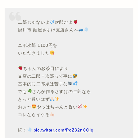
二郎じゃないよ
次郎だよ
掛川市 麺屋さすけ支店さんへ
ニボ次郎 1100円を
いただきました
ちゃんのお茶目により
支店の二郎＝次郎って事に
基本的に二郎系は苦手な
でも
さんが作るさすけの二郎なら
きっと旨いはず
おぉ〜
やっぱちゃんと旨い
コレならイケる
続く
pic.twitter.com/PoZ32nCOiq