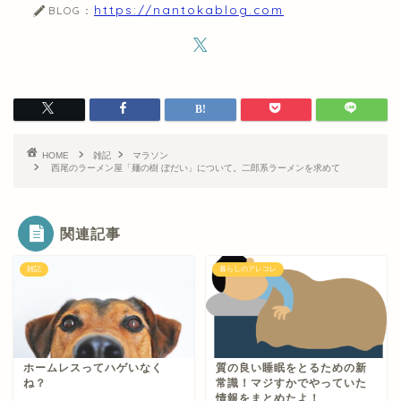
https://nantokablog.com
BLOG：
HOME
雑記
マラソン
西尾のラーメン屋「麺の樹 ぼだい」について。二郎系ラーメンを求めて
関連記事
雑記
暮らしのアレコレ
ホームレスってハゲいなく
質の良い睡眠をとるための新
ね？
常識！マジすかでやっていた
情報をまとめたよ！