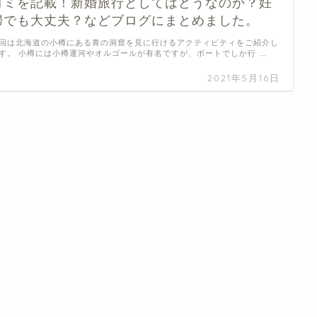
コミを記載！新婚旅行としてはどうなのか？妊
婦でも大丈夫？などブログにまとめました。
回は北海道の小樽にある青の洞窟を見に行けるアクティビティをご紹介し
す。 小樽には小樽運河やオルゴールが有名ですが、ボートでしか行 …
2021年5月16日