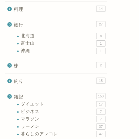
料理
14
旅行
27
北海道
8
富士山
1
沖縄
1
株
2
釣り
15
雑記
153
ダイエット
17
ビジネス
7
マラソン
7
ラーメン
37
暮らしのアレコレ
47