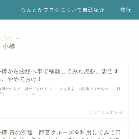
なんとかブログについて自己紹介
旅行
― TAG ―
小樽
小樽から函館へ車で移動してみた感想。忠告す
る。やめておけ！
時間かかるぞ！ 辞めておけ！ ってことを事をこの記事では伝えたい。 以
上だ。 。。。 …
2021年5月18日
小樽 青の洞窟 龍宮クルーズを利用してみて口