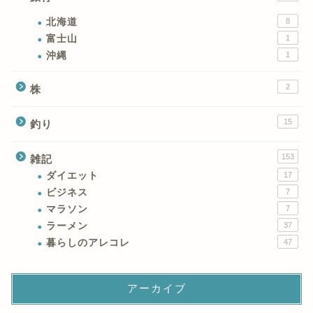
北海道
8
富士山
1
沖縄
1
2
株
15
釣り
153
雑記
ダイエット
17
ビジネス
7
マラソン
7
ラーメン
37
暮らしのアレコレ
47
アーカイブ