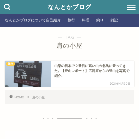
なんとかブログ
なんとかブログについて自己紹介
旅行
料理
釣り
雑記
― TAG ―
肩の小屋
旅行
山梨の日本で２番目に高い山の北岳に登ってき
た。【登山レポート】広河原からの登山を写真で
紹介。
2021年4月30日
HOME
肩の小屋