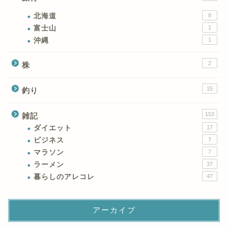
北海道
8
富士山
1
沖縄
1
2
株
15
釣り
153
雑記
ダイエット
17
ビジネス
7
マラソン
7
ラーメン
37
暮らしのアレコレ
47
アーカイブ