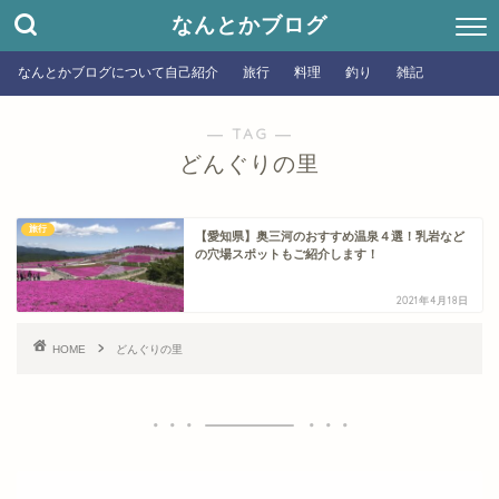
なんとかブログ
なんとかブログについて自己紹介
旅行
料理
釣り
雑記
― TAG ―
どんぐりの里
旅行
【愛知県】奥三河のおすすめ温泉４選！乳岩など
の穴場スポットもご紹介します！
2021年4月18日
HOME
どんぐりの里